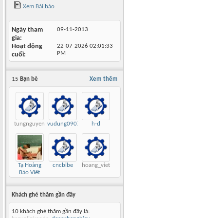
Xem Bài báo
Ngày tham
09-11-2013
gia
Hoạt động
22-07-2026
02:01:33
PM
cuối
15
Bạn bè
Xem thêm
tungnguyen
vudung0907
h-d
Tạ Hoàng
cncbibe
hoang_viet
Bảo Việt
Khách ghé thăm gần đây
10 khách ghé thăm gần đây là: