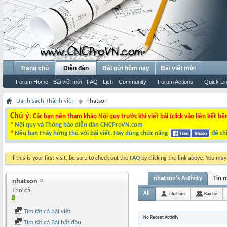
Trang chủ
Diễn đàn
Bài gửi hôm nay
Bài viết mới
Forum Home
Bài viết mới
FAQ
Lịch
Community
Forum Actions
Quick Li
Danh sách Thành viên
nhatson
Chú ý
: Các bạn nên tham khảo Nội quy trước khi viết bài (click vào liên kết bê
*
Nội quy và Thông báo diễn đàn CNCProVN.com
*
Nếu bạn thấy hứng thú với bài viết. Hãy dùng chức năng
để chi
If this is your first visit, be sure to check out the
FAQ
by clicking the link above. You ma
nhatson's Activity
Tin 
nhatson
Thợ cả
All
nhatson
Bạn bè
Tìm tất cả bài viết
No Recent Activity
Tìm tất cả Bài bắt đầu