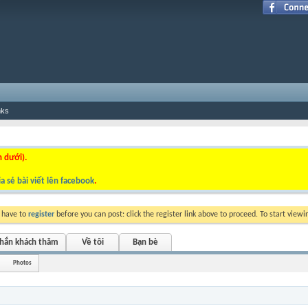
nks
n dưới).
a sẻ bài viết lên facebook
.
y have to
register
before you can post: click the register link above to proceed. To start view
nhắn khách thăm
Về tôi
Bạn bè
Photos