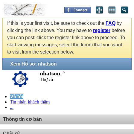
If this is your first visit, be sure to check out the
FAQ
by
clicking the link above. You may have to
register
before
you can post: click the register link above to proceed. To
start viewing messages, select the forum that you want
to visit from the selection below.
Xem Hồ sơ: nhatson
nhatson
Thợ cả
Về tôi
Tin nhắn khách thăm
...
Thông tin cơ bản
Chữ ký