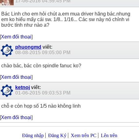
17-06-2016
04:59:45 PM
Bác Linh cho em hỏi chút a.em mua driver hãng bác.nhung
em ko hiểu mấy cái sw. 1/8.. 1/16... Các sw này nó chỉnh vi
bước tính như nào a?
[
Xem đối thoại
]
phuongmd
viết:
08-08-2015
09:05:00 PM
chào bác, bác còn spindle fanuc ko?
[
Xem đối thoại
]
ketnoj
viết:
01-06-2015
09:03:53 PM
chỗ e còn họp số 1/5 nào không linh
[
Xem đối thoại
]
Đăng nhập
Đăng Ký
Xem trên PC
Lên trên