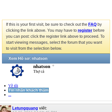
If this is your first visit, be sure to check out the
FAQ
by
clicking the link above. You may have to
register
before
you can post: click the register link above to proceed. To
start viewing messages, select the forum that you want
to visit from the selection below.
Xem Hồ sơ: nhatson
nhatson
Thợ cả
Về tôi
Tin nhắn khách thăm
...
Letungquang
viết: