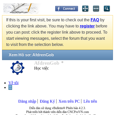
If this is your first visit, be sure to check out the
FAQ
by
clicking the link above. You may have to
register
before
you can post: click the register link above to proceed. To
start viewing messages, select the forum that you want
to visit from the selection below.
Xem Hồ sơ: AfdrenGob
AfdrenGob
Học việc
Về tôi
...
Đăng nhập
Đăng Ký
Xem trên PC
Lên trên
Diễn đàn sử dụng vBulletin® Phiên bản 4.2.3.
Phát triển bởi thành viên diễn đàn CNCProVN.com