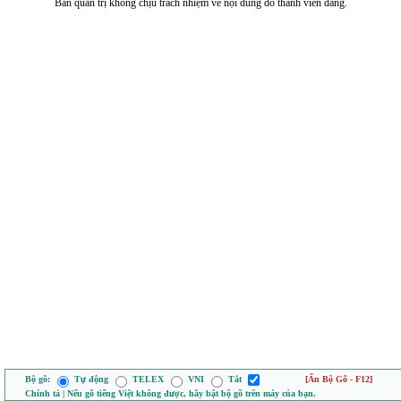
Ban quản trị không chịu trách nhiệm về nội dung do thành viên đăng.
Bộ gõ:
Tự động
TELEX
VNI
Tắt
[Ẩn Bộ Gõ - F12]
Chính tả | Nếu gõ tiếng Việt không được, hãy bật bộ gõ trên máy của bạn.