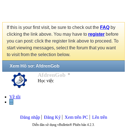
If this is your first visit, be sure to check out the
FAQ
by
clicking the link above. You may have to
register
before
you can post: click the register link above to proceed. To
start viewing messages, select the forum that you want
to visit from the selection below.
Xem Hồ sơ: AfdrenGob
AfdrenGob
Học việc
Về tôi
...
Đăng nhập
Đăng Ký
Xem trên PC
Lên trên
Diễn đàn sử dụng vBulletin® Phiên bản 4.2.3.