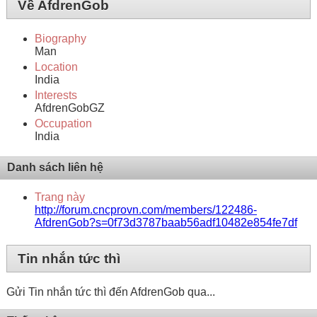
Về AfdrenGob
Biography
Man
Location
India
Interests
AfdrenGobGZ
Occupation
India
Danh sách liên hệ
Trang này
http://forum.cncprovn.com/members/122486-
AfdrenGob?s=0f73d3787baab56adf10482e854fe7df
Tin nhắn tức thì
Gửi Tin nhắn tức thì đến AfdrenGob qua...