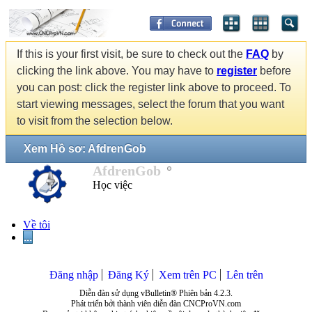
If this is your first visit, be sure to check out the
FAQ
by
clicking the link above. You may have to
register
before
you can post: click the register link above to proceed. To
start viewing messages, select the forum that you want
to visit from the selection below.
Xem Hồ sơ: AfdrenGob
AfdrenGob
Học việc
Về tôi
...
Đăng nhập
Đăng Ký
Xem trên PC
Lên trên
Diễn đàn sử dụng vBulletin® Phiên bản 4.2.3.
Phát triển bởi thành viên diễn đàn CNCProVN.com