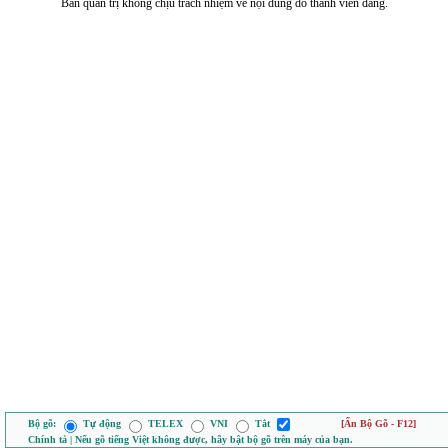
Ban quản trị không chịu trách nhiệm về nội dung do thành viên đăng.
Bộ gõ:
Tự động
TELEX
VNI
Tắt
[Ẩn Bộ Gõ - F12]
Chính tả | Nếu gõ tiếng Việt không được, hãy bật bộ gõ trên máy của bạn.