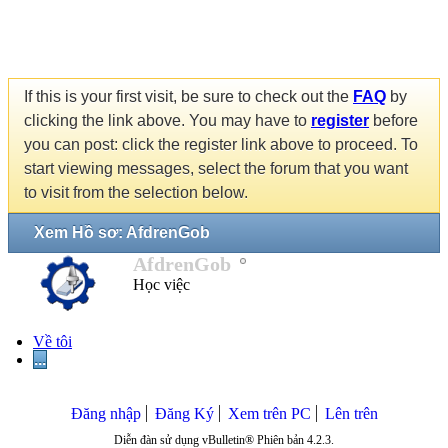
If this is your first visit, be sure to check out the
FAQ
by
clicking the link above. You may have to
register
before
you can post: click the register link above to proceed. To
start viewing messages, select the forum that you want
to visit from the selection below.
Xem Hồ sơ: AfdrenGob
AfdrenGob
Học việc
Về tôi
...
Đăng nhập
Đăng Ký
Xem trên PC
Lên trên
Diễn đàn sử dụng vBulletin® Phiên bản 4.2.3.