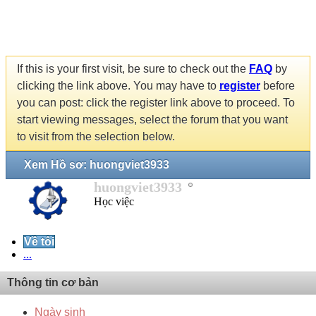
If this is your first visit, be sure to check out the
FAQ
by
clicking the link above. You may have to
register
before
you can post: click the register link above to proceed. To
start viewing messages, select the forum that you want
to visit from the selection below.
Xem Hồ sơ: huongviet3933
huongviet3933
Học việc
Về tôi
...
Thông tin cơ bản
Ngày sinh