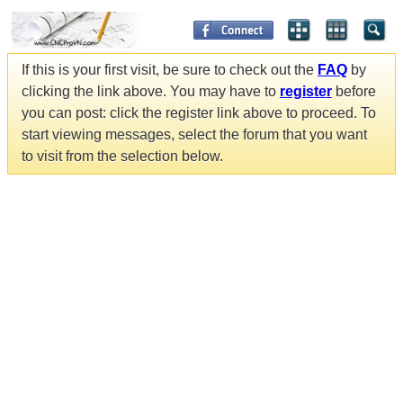
If this is your first visit, be sure to check out the
FAQ
by
clicking the link above. You may have to
register
before
you can post: click the register link above to proceed. To
start viewing messages, select the forum that you want
to visit from the selection below.