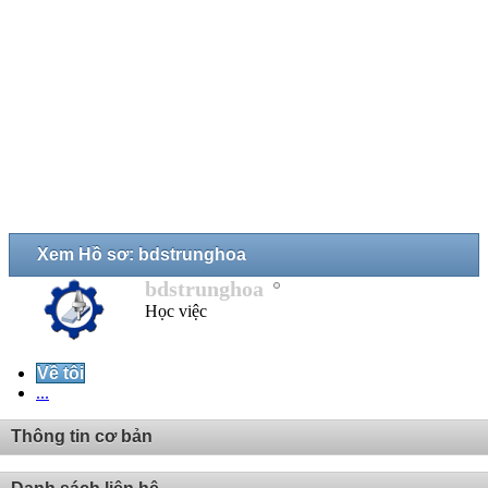
Xem Hồ sơ: bdstrunghoa
bdstrunghoa
Học việc
Về tôi
...
Thông tin cơ bản