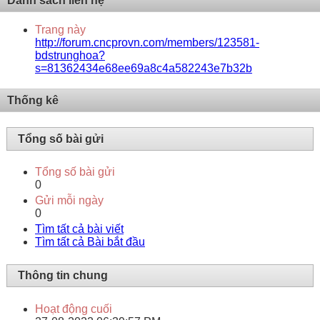
Danh sách liên hệ
Trang này
http://forum.cncprovn.com/members/123581-
bdstrunghoa?
s=81362434e68ee69a8c4a582243e7b32b
Thống kê
Tổng số bài gửi
Tổng số bài gửi
0
Gửi mỗi ngày
0
Tìm tất cả bài viết
Tìm tất cả Bài bắt đầu
Thông tin chung
Hoạt động cuối