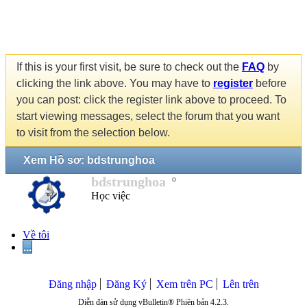
If this is your first visit, be sure to check out the
FAQ
by
clicking the link above. You may have to
register
before
you can post: click the register link above to proceed. To
start viewing messages, select the forum that you want
to visit from the selection below.
Xem Hồ sơ: bdstrunghoa
bdstrunghoa
Học việc
Về tôi
...
Đăng nhập
Đăng Ký
Xem trên PC
Lên trên
Diễn đàn sử dụng vBulletin® Phiên bản 4.2.3.