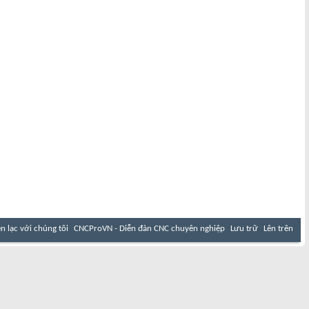
ên lạc với chúng tôi
CNCProVN - Diễn đàn CNC chuyên nghiệp
Lưu trữ
Lên trên