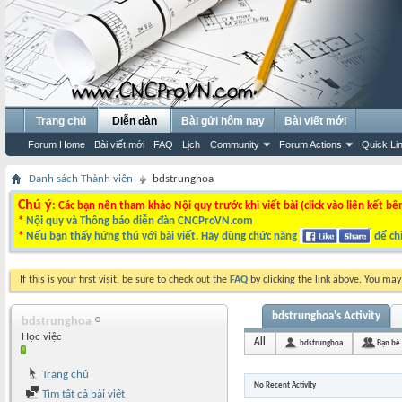
Trang chủ
Diễn đàn
Bài gửi hôm nay
Bài viết mới
Forum Home
Bài viết mới
FAQ
Lịch
Community
Forum Actions
Quick Li
Danh sách Thành viên
bdstrunghoa
Chú ý
: Các bạn nên tham khảo Nội quy trước khi viết bài (click vào liên kết bê
*
Nội quy và Thông báo diễn đàn CNCProVN.com
*
Nếu bạn thấy hứng thú với bài viết. Hãy dùng chức năng
để chi
If this is your first visit, be sure to check out the
FAQ
by clicking the link above. You ma
bdstrunghoa's Activity
bdstrunghoa
Học việc
All
bdstrunghoa
Bạn bè
Trang chủ
No Recent Activity
Tìm tất cả bài viết