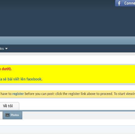
nks
n dưới).
a sẻ bài viết lên facebook
.
y have to
register
before you can post: click the register link above to proceed. To start view
Về tôi
Photos