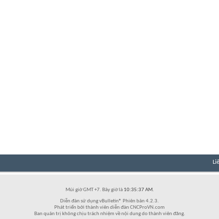
Li
Múi giờ GMT +7. Bây giờ là
10:35:37 AM
.
Diễn đàn sử dụng vBulletin® Phiên bản 4.2.3.
Phát triển bởi thành viên diễn đàn CNCProVN.com
Ban quản trị không chịu trách nhiệm về nội dung do thành viên đăng.