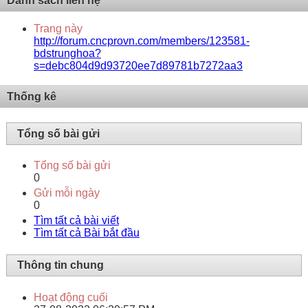
Danh sách liên hệ
Trang này
http://forum.cncprovn.com/members/123581-
bdstrunghoa?
s=debc804d9d93720ee7d89781b7272aa3
Thống kê
Tổng số bài gửi
Tổng số bài gửi
0
Gửi mỗi ngày
0
Tìm tất cả bài viết
Tìm tất cả Bài bắt đầu
Thông tin chung
Hoạt động cuối