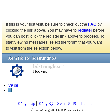
If this is your first visit, be sure to check out the
FAQ
by
clicking the link above. You may have to
register
before
you can post: click the register link above to proceed. To
start viewing messages, select the forum that you want
to visit from the selection below.
Xem Hồ sơ: bdstrunghoa
bdstrunghoa
Học việc
Về tôi
...
Đăng nhập
Đăng Ký
Xem trên PC
Lên trên
Diễn đàn sử dụng vBulletin® Phiên bản 4.2.3.