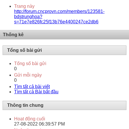
Trang này
http://forum.cncprovn.com/members/123581-
bdstrunghoa?
s=71e7e826fc25f13b76e4400247ce2db6
Thống kê
Tổng số bài gửi
Tổng số bài gửi
0
Gửi mỗi ngày
0
Tìm tất cả bài viết
Tìm tất cả Bài bắt đầu
Thông tin chung
Hoạt động cuối
27-08-2022
06:39:57 PM