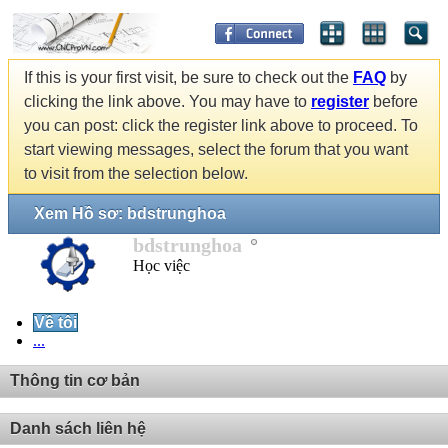
If this is your first visit, be sure to check out the
FAQ
by
clicking the link above. You may have to
register
before
you can post: click the register link above to proceed. To
start viewing messages, select the forum that you want
to visit from the selection below.
Xem Hồ sơ: bdstrunghoa
bdstrunghoa
Học việc
Về tôi
...
Thông tin cơ bản
Danh sách liên hệ