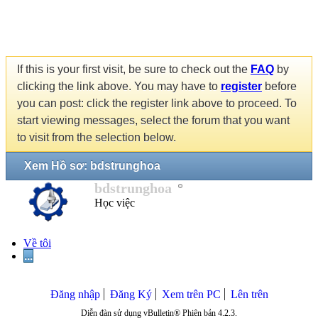
If this is your first visit, be sure to check out the
FAQ
by
clicking the link above. You may have to
register
before
you can post: click the register link above to proceed. To
start viewing messages, select the forum that you want
to visit from the selection below.
Xem Hồ sơ: bdstrunghoa
bdstrunghoa
Học việc
Về tôi
...
Đăng nhập
Đăng Ký
Xem trên PC
Lên trên
Diễn đàn sử dụng vBulletin® Phiên bản 4.2.3.