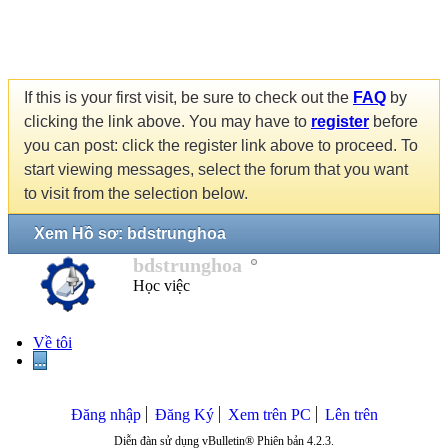
If this is your first visit, be sure to check out the
FAQ
by
clicking the link above. You may have to
register
before
you can post: click the register link above to proceed. To
start viewing messages, select the forum that you want
to visit from the selection below.
Xem Hồ sơ: bdstrunghoa
bdstrunghoa
Học việc
Về tôi
...
Đăng nhập
Đăng Ký
Xem trên PC
Lên trên
Diễn đàn sử dụng vBulletin® Phiên bản 4.2.3.