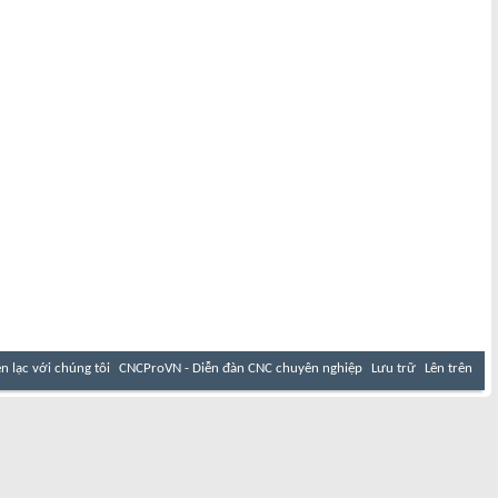
ên lạc với chúng tôi
CNCProVN - Diễn đàn CNC chuyên nghiệp
Lưu trữ
Lên trên