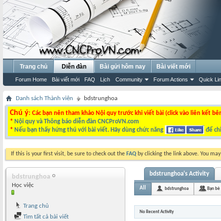
Trang chủ
Diễn đàn
Bài gửi hôm nay
Bài viết mới
Forum Home
Bài viết mới
FAQ
Lịch
Community
Forum Actions
Quick Li
Danh sách Thành viên
bdstrunghoa
Chú ý
: Các bạn nên tham khảo Nội quy trước khi viết bài (click vào liên kết bê
*
Nội quy và Thông báo diễn đàn CNCProVN.com
*
Nếu bạn thấy hứng thú với bài viết. Hãy dùng chức năng
để chi
If this is your first visit, be sure to check out the
FAQ
by clicking the link above. You ma
bdstrunghoa's Activity
bdstrunghoa
Học việc
All
bdstrunghoa
Bạn bè
Trang chủ
No Recent Activity
Tìm tất cả bài viết