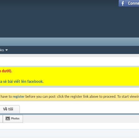
nks
n dưới).
a sẻ bài viết lên facebook
.
y have to
register
before you can post: click the register link above to proceed. To start view
Về tôi
Photos