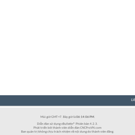
Li
Múi giờ GMT +7. Bây giờ là
06:14:06 PM
.
Diễn đàn sử dụng vBulletin® Phiên bản 4.2.3.
Phát triển bởi thành viên diễn đàn CNCProVN.com
Ban quản trị không chịu trách nhiệm về nội dung do thành viên đăng.