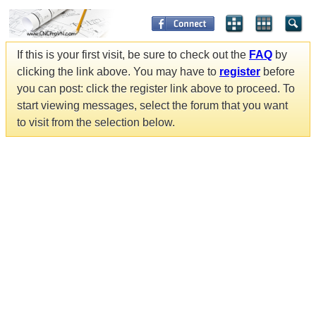
If this is your first visit, be sure to check out the
FAQ
by
clicking the link above. You may have to
register
before
you can post: click the register link above to proceed. To
start viewing messages, select the forum that you want
to visit from the selection below.