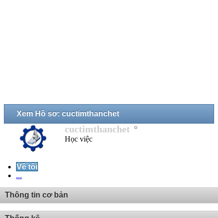
Xem Hồ sơ: cuctimthanchet
cuctimthanchet
Học việc
Về tôi
...
Thông tin cơ bản