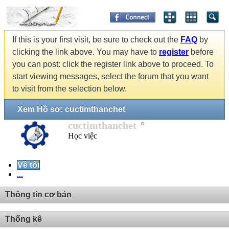
If this is your first visit, be sure to check out the
FAQ
by
clicking the link above. You may have to
register
before
you can post: click the register link above to proceed. To
start viewing messages, select the forum that you want
to visit from the selection below.
Xem Hồ sơ: cuctimthanchet
cuctimthanchet
Học việc
Về tôi
...
Thông tin cơ bản
Thống kê