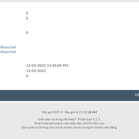
0
0
0
imthanchet
imthanchet
12-03-2022
12:40:06 PM
12-03-2022
0
Li
Múi giờ GMT +7. Bây giờ là
11:13:28 AM
.
Diễn đàn sử dụng vBulletin® Phiên bản 4.2.3.
Phát triển bởi thành viên diễn đàn CNCProVN.com
Ban quản trị không chịu trách nhiệm về nội dung do thành viên đăng.