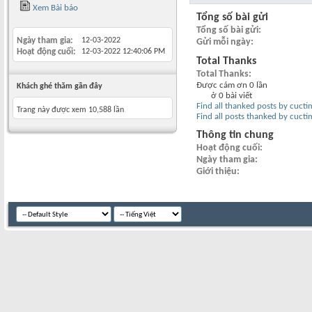
Xem Bài báo
Tổng số bài gửi
Tổng số bài gửi
Ngày tham gia
12-03-2022
Gửi mỗi ngày
Hoạt động cuối
12-03-2022
12:40:06 PM
Total Thanks
Total Thanks
Được cám ơn 0 lần
Khách ghé thăm gần đây
ở 0 bài viết
Find all thanked posts by cuct
Trang này được xem 10,588 lần
Find all posts thanked by cuct
Thông tin chung
Hoạt động cuối
Ngày tham gia
Giới thiệu