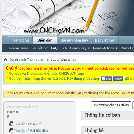
Trang chủ
Diễn đàn
Bài gửi hôm nay
Bài viết mới
Forum Home
Bài viết mới
FAQ
Lịch
Community
Forum Actions
Quick Li
Danh sách Thành viên
cuctimthanchet
Chú ý
: Các bạn nên tham khảo Nội quy trước khi viết bài (click vào liên kết bê
*
Nội quy và Thông báo diễn đàn CNCProVN.com
*
Nếu bạn thấy hứng thú với bài viết. Hãy dùng chức năng
để chi
If this is your first visit, be sure to check out the
FAQ
by clicking the link above. You ma
cuctimthanchet's Activity
cuctimthanchet
Học việc
Thông tin cơ bản
Tìm tất cả bài viết
Thống kê
Tìm tất cả Bài bắt đầu