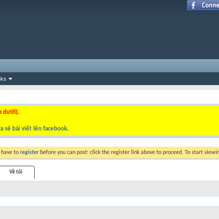
nks
n dưới).
a sẻ bài viết lên facebook
.
y have to
register
before you can post: click the register link above to proceed. To start view
Về tôi