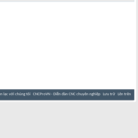
ên lạc với chúng tôi
CNCProVN - Diễn đàn CNC chuyên nghiệp
Lưu trữ
Lên trên