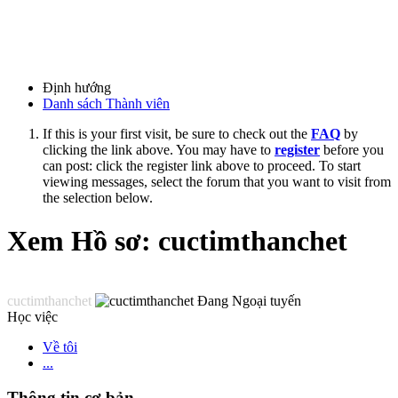
Định hướng
Danh sách Thành viên
If this is your first visit, be sure to check out the
FAQ
by
clicking the link above. You may have to
register
before you
can post: click the register link above to proceed. To start
viewing messages, select the forum that you want to visit from
the selection below.
Xem Hồ sơ: cuctimthanchet
cuctimthanchet
Học việc
Về tôi
...
Thông tin cơ bản