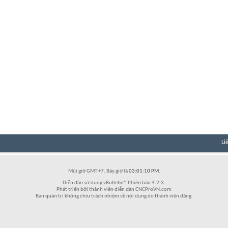
Li
Múi giờ GMT +7. Bây giờ là
03:01:10 PM
.
Diễn đàn sử dụng vBulletin® Phiên bản 4.2.3.
Phát triển bởi thành viên diễn đàn CNCProVN.com
Ban quản trị không chịu trách nhiệm về nội dung do thành viên đăng.