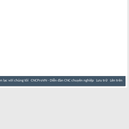
ên lạc với chúng tôi
CNCProVN - Diễn đàn CNC chuyên nghiệp
Lưu trữ
Lên trên