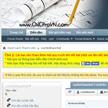
Trang chủ
Diễn đàn
Bài gửi hôm nay
Bài viết mới
Forum Home
Bài viết mới
FAQ
Lịch
Community
Forum Actions
Quick Li
Danh sách Thành viên
cuctimthanchet
Chú ý
: Các bạn nên tham khảo Nội quy trước khi viết bài (click vào liên kết bê
*
Nội quy và Thông báo diễn đàn CNCProVN.com
*
Nếu bạn thấy hứng thú với bài viết. Hãy dùng chức năng
để chi
If this is your first visit, be sure to check out the
FAQ
by clicking the link above. You ma
cuctimthanchet's Activity
cuctimthanchet
Học việc
All
cuctimthanchet
Bạn
Tìm tất cả bài viết
No Recent Activity
Tìm tất cả Bài bắt đầu