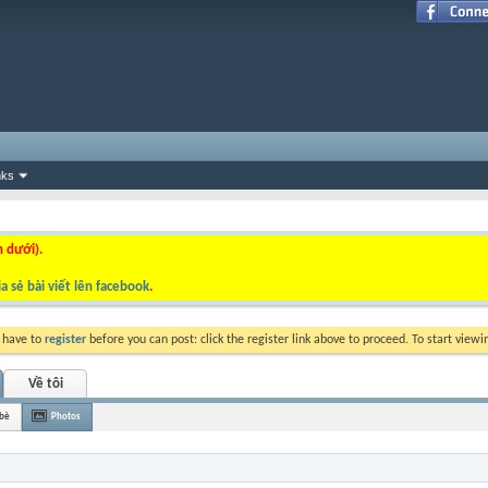
nks
n dưới).
a sẻ bài viết lên facebook
.
y have to
register
before you can post: click the register link above to proceed. To start view
Về tôi
 bè
Photos