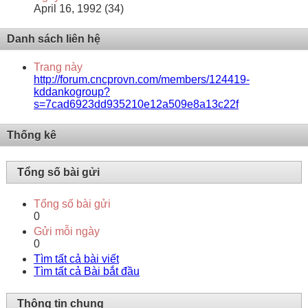
April 16, 1992 (34)
Danh sách liên hệ
Trang này
http://forum.cncprovn.com/members/124419-
kddankogroup?
s=7cad6923dd935210e12a509e8a13c22f
Thống kê
Tổng số bài gửi
Tổng số bài gửi
0
Gửi mỗi ngày
0
Tìm tất cả bài viết
Tìm tất cả Bài bắt đầu
Thông tin chung