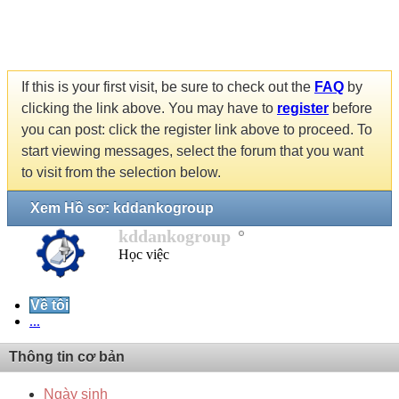
If this is your first visit, be sure to check out the
FAQ
by
clicking the link above. You may have to
register
before
you can post: click the register link above to proceed. To
start viewing messages, select the forum that you want
to visit from the selection below.
Xem Hồ sơ: kddankogroup
kddankogroup
Học việc
Về tôi
...
Thông tin cơ bản
Ngày sinh