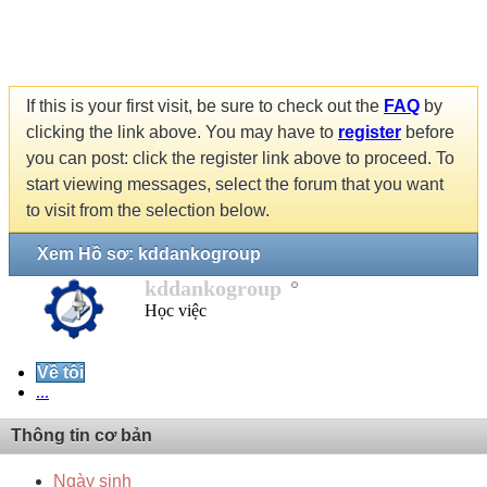
If this is your first visit, be sure to check out the
FAQ
by
clicking the link above. You may have to
register
before
you can post: click the register link above to proceed. To
start viewing messages, select the forum that you want
to visit from the selection below.
Xem Hồ sơ: kddankogroup
kddankogroup
Học việc
Về tôi
...
Thông tin cơ bản
Ngày sinh