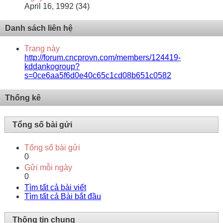
April 16, 1992 (34)
Danh sách liên hệ
Trang này
http://forum.cncprovn.com/members/124419-
kddankogroup?
s=0ce6aa5f6d0e40c65c1cd08b651c0582
Thống kê
Tổng số bài gửi
Tổng số bài gửi
0
Gửi mỗi ngày
0
Tìm tất cả bài viết
Tìm tất cả Bài bắt đầu
Thông tin chung