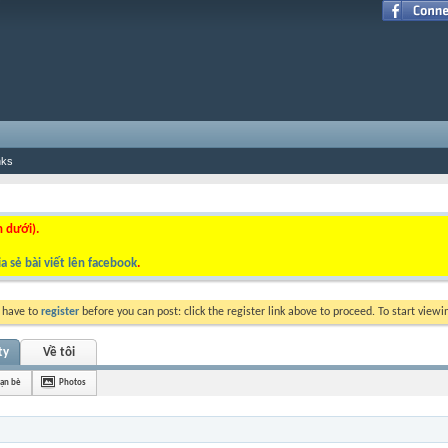
nks
n dưới).
a sẻ bài viết lên facebook
.
y have to
register
before you can post: click the register link above to proceed. To start view
ty
Về tôi
ạn bè
Photos