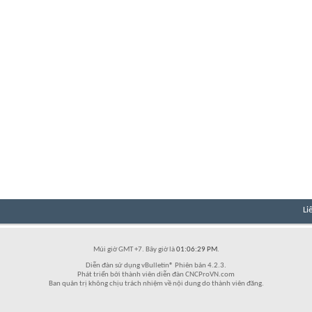
Li
Múi giờ GMT +7. Bây giờ là
01:06:29 PM
.
Diễn đàn sử dụng vBulletin® Phiên bản 4.2.3.
Phát triển bởi thành viên diễn đàn CNCProVN.com
Ban quản trị không chịu trách nhiệm về nội dung do thành viên đăng.