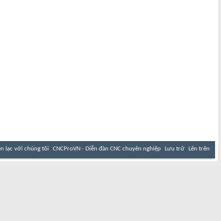
ên lạc với chúng tôi
CNCProVN - Diễn đàn CNC chuyên nghiệp
Lưu trữ
Lên trên