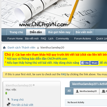
Trang chủ
Diễn đàn
Bài gửi hôm nay
Bài viết mới
Forum Home
Bài viết mới
FAQ
Lịch
Community
Forum Actions
Quick Li
Danh sách Thành viên
kienthuclamdep20
Chú ý
: Các bạn nên tham khảo Nội quy trước khi viết bài (click vào liên kết bê
*
Nội quy và Thông báo diễn đàn CNCProVN.com
*
Nếu bạn thấy hứng thú với bài viết. Hãy dùng chức năng
để chi
If this is your first visit, be sure to check out the
FAQ
by clicking the link above. You ma
kienthuclamdep20's Activi
kienthuclamdep20
Học việc
All
kienthuclamdep20
B
Trang chủ
No Recent Activity
Tìm tất cả bài viết