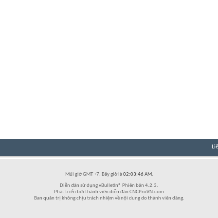
Li
Múi giờ GMT +7. Bây giờ là
02:03:46 AM
.
Diễn đàn sử dụng vBulletin® Phiên bản 4.2.3.
Phát triển bởi thành viên diễn đàn CNCProVN.com
Ban quản trị không chịu trách nhiệm về nội dung do thành viên đăng.