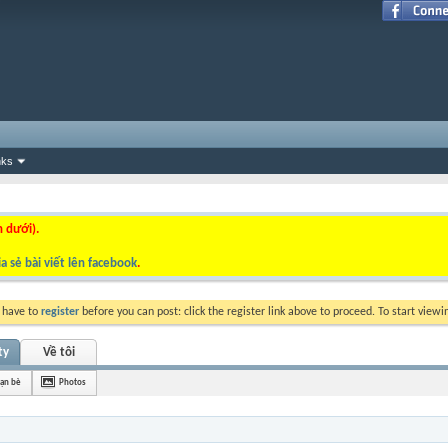
nks
n dưới).
a sẻ bài viết lên facebook
.
y have to
register
before you can post: click the register link above to proceed. To start view
ty
Về tôi
ạn bè
Photos