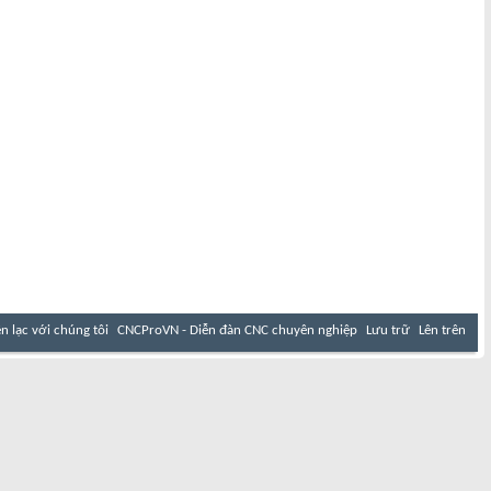
ên lạc với chúng tôi
CNCProVN - Diễn đàn CNC chuyên nghiệp
Lưu trữ
Lên trên