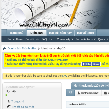
Trang chủ
Diễn đàn
Bài gửi hôm nay
Bài viết mới
Forum Home
Bài viết mới
FAQ
Lịch
Community
Forum Actions
Quick Li
Danh sách Thành viên
kienthuclamdep20
Chú ý
: Các bạn nên tham khảo Nội quy trước khi viết bài (click vào liên kết bê
*
Nội quy và Thông báo diễn đàn CNCProVN.com
*
Nếu bạn thấy hứng thú với bài viết. Hãy dùng chức năng
để chi
If this is your first visit, be sure to check out the
FAQ
by clicking the link above. You ma
kienthuclamdep20's Activi
kienthuclamdep20
Học việc
All
kienthuclamdep20
B
Trang chủ
No Recent Activity
Tìm tất cả bài viết