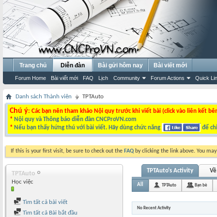
Trang chủ
Diễn đàn
Bài gửi hôm nay
Bài viết mới
Forum Home
Bài viết mới
FAQ
Lịch
Community
Forum Actions
Quick Li
Danh sách Thành viên
TPTAuto
Chú ý
: Các bạn nên tham khảo Nội quy trước khi viết bài (click vào liên kết bê
*
Nội quy và Thông báo diễn đàn CNCProVN.com
*
Nếu bạn thấy hứng thú với bài viết. Hãy dùng chức năng
để chi
If this is your first visit, be sure to check out the
FAQ
by clicking the link above. You ma
TPTAuto's Activity
Về
TPTAuto
Học việc
All
TPTAuto
Bạn bè
Tìm tất cả bài viết
No Recent Activity
Tìm tất cả Bài bắt đầu