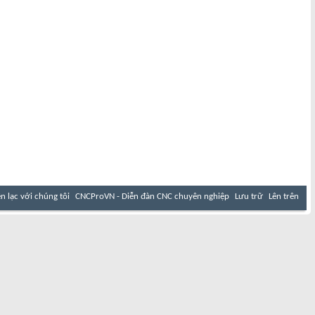
ên lạc với chúng tôi
CNCProVN - Diễn đàn CNC chuyên nghiệp
Lưu trữ
Lên trên