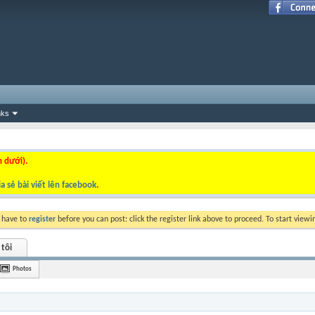
nks
n dưới).
a sẻ bài viết lên facebook
.
y have to
register
before you can post: click the register link above to proceed. To start view
 tôi
Photos