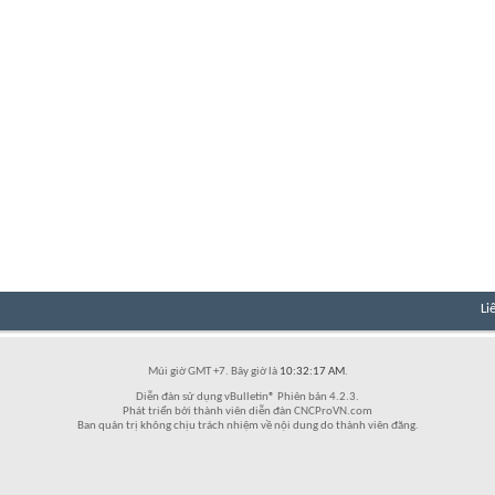
Li
Múi giờ GMT +7. Bây giờ là
10:32:17 AM
.
Diễn đàn sử dụng vBulletin® Phiên bản 4.2.3.
Phát triển bởi thành viên diễn đàn CNCProVN.com
Ban quản trị không chịu trách nhiệm về nội dung do thành viên đăng.