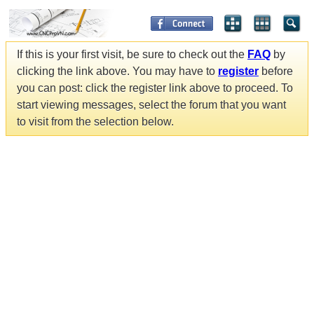
If this is your first visit, be sure to check out the
FAQ
by
clicking the link above. You may have to
register
before
you can post: click the register link above to proceed. To
start viewing messages, select the forum that you want
to visit from the selection below.