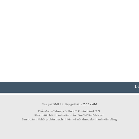
Li
Múi giờ GMT +7. Bây giờ là
05:27:17 AM
.
Diễn đàn sử dụng vBulletin® Phiên bản 4.2.3.
Phát triển bởi thành viên diễn đàn CNCProVN.com
Ban quản trị không chịu trách nhiệm về nội dung do thành viên đăng.