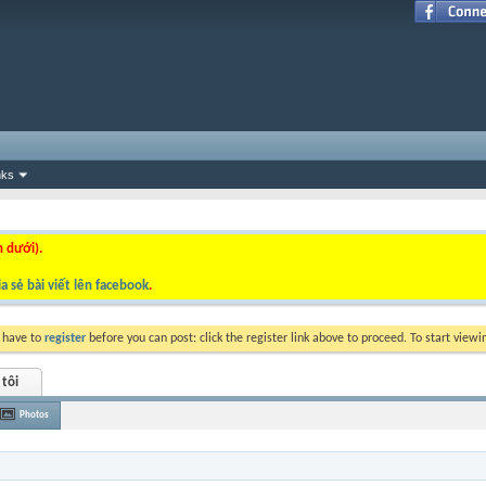
nks
n dưới).
a sẻ bài viết lên facebook
.
y have to
register
before you can post: click the register link above to proceed. To start view
 tôi
Photos