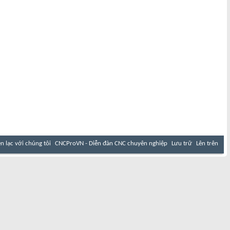
ên lạc với chúng tôi
CNCProVN - Diễn đàn CNC chuyên nghiệp
Lưu trữ
Lên trên