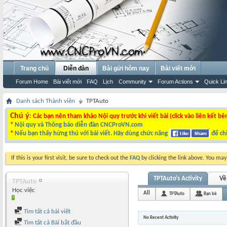
Trang chủ
Diễn đàn
Bài gửi hôm nay
Bài viết mới
Forum Home
Bài viết mới
FAQ
Lịch
Community
Forum Actions
Quick Li
Danh sách Thành viên
TPTAuto
Chú ý
: Các bạn nên tham khảo Nội quy trước khi viết bài (click vào liên kết bê
*
Nội quy và Thông báo diễn đàn CNCProVN.com
*
Nếu bạn thấy hứng thú với bài viết. Hãy dùng chức năng
để chi
If this is your first visit, be sure to check out the
FAQ
by clicking the link above. You ma
TPTAuto's Activity
Về
TPTAuto
Học việc
All
TPTAuto
Bạn bè
Tìm tất cả bài viết
No Recent Activity
Tìm tất cả Bài bắt đầu