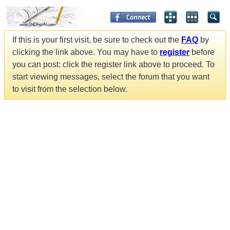
If this is your first visit, be sure to check out the
FAQ
by
clicking the link above. You may have to
register
before
you can post: click the register link above to proceed. To
start viewing messages, select the forum that you want
to visit from the selection below.