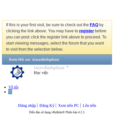
If this is your first visit, be sure to check out the
FAQ
by
clicking the link above. You may have to
register
before
you can post: click the register link above to proceed. To
start viewing messages, select the forum that you want
to visit from the selection below.
Xem Hồ sơ: inuvdinhphan
inuvdinhphan
Học việc
Về tôi
...
Đăng nhập
Đăng Ký
Xem trên PC
Lên trên
Diễn đàn sử dụng vBulletin® Phiên bản 4.2.3.