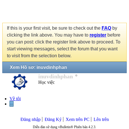
If this is your first visit, be sure to check out the
FAQ
by
clicking the link above. You may have to
register
before
you can post: click the register link above to proceed. To
start viewing messages, select the forum that you want
to visit from the selection below.
Xem Hồ sơ: inuvdinhphan
inuvdinhphan
Học việc
Về tôi
...
Đăng nhập
Đăng Ký
Xem trên PC
Lên trên
Diễn đàn sử dụng vBulletin® Phiên bản 4.2.3.