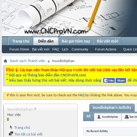
Trang chủ
Diễn đàn
Bài gửi hôm nay
Bài viết mới
Forum Home
Bài viết mới
FAQ
Lịch
Community
Forum Actions
Quick Li
Danh sách Thành viên
inuvdinhphan
Chú ý
: Các bạn nên tham khảo Nội quy trước khi viết bài (click vào liên kết bê
*
Nội quy và Thông báo diễn đàn CNCProVN.com
*
Nếu bạn thấy hứng thú với bài viết. Hãy dùng chức năng
để chi
If this is your first visit, be sure to check out the
FAQ
by clicking the link above. You ma
inuvdinhphan's Activity
inuvdinhphan
Học việc
All
inuvdinhphan
Bạn b
Trang chủ
No Recent Activity
Tìm tất cả bài viết