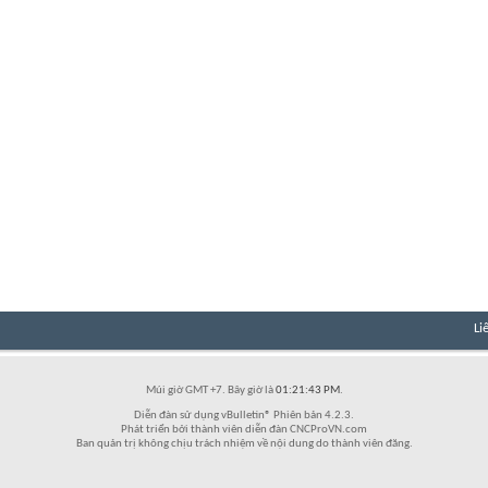
Li
Múi giờ GMT +7. Bây giờ là
01:21:43 PM
.
Diễn đàn sử dụng vBulletin® Phiên bản 4.2.3.
Phát triển bởi thành viên diễn đàn CNCProVN.com
Ban quản trị không chịu trách nhiệm về nội dung do thành viên đăng.