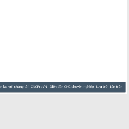
ên lạc với chúng tôi
CNCProVN - Diễn đàn CNC chuyên nghiệp
Lưu trữ
Lên trên