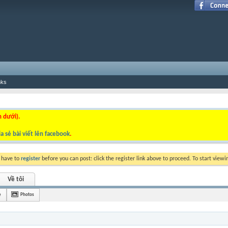
nks
n dưới).
a sẻ bài viết lên facebook
.
y have to
register
before you can post: click the register link above to proceed. To start view
Về tôi
è
Photos