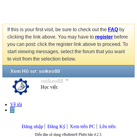
If this is your first visit, be sure to check out the
FAQ
by
clicking the link above. You may have to
register
before
you can post: click the register link above to proceed. To
start viewing messages, select the forum that you want
to visit from the selection below.
Xem Hồ sơ: soikeo88
soikeo88
Học việc
Về tôi
...
Đăng nhập
Đăng Ký
Xem trên PC
Lên trên
Diễn đàn sử dụng vBulletin® Phiên bản 4.2.3.