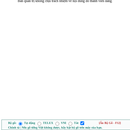
Ban quản trị không chịu trách nhiệm về nội dung do thành viên đăng.
Bộ gõ:
Tự động
TELEX
VNI
Tắt
[Ẩn Bộ Gõ - F12]
Chính tả | Nếu gõ tiếng Việt không được, hãy bật bộ gõ trên máy của bạn.