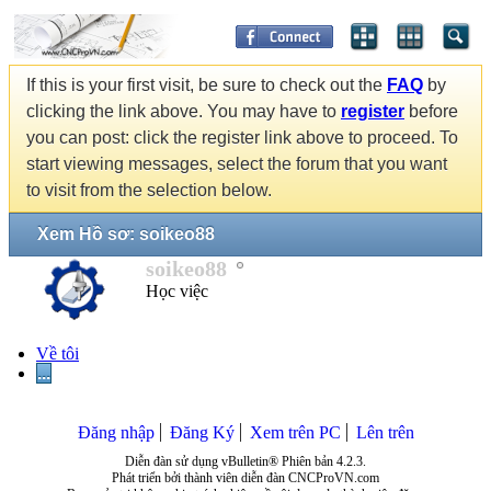
If this is your first visit, be sure to check out the
FAQ
by
clicking the link above. You may have to
register
before
you can post: click the register link above to proceed. To
start viewing messages, select the forum that you want
to visit from the selection below.
Xem Hồ sơ: soikeo88
soikeo88
Học việc
Về tôi
...
Đăng nhập
Đăng Ký
Xem trên PC
Lên trên
Diễn đàn sử dụng vBulletin® Phiên bản 4.2.3.
Phát triển bởi thành viên diễn đàn CNCProVN.com