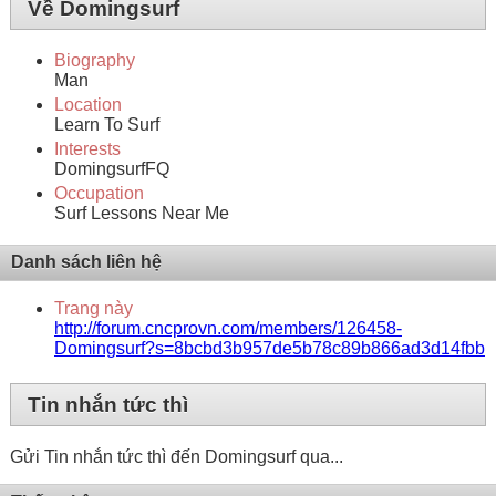
Về Domingsurf
Biography
Man
Location
Learn To Surf
Interests
DomingsurfFQ
Occupation
Surf Lessons Near Me
Danh sách liên hệ
Trang này
http://forum.cncprovn.com/members/126458-
Domingsurf?s=8bcbd3b957de5b78c89b866ad3d14fbb
Tin nhắn tức thì
Gửi Tin nhắn tức thì đến Domingsurf qua...