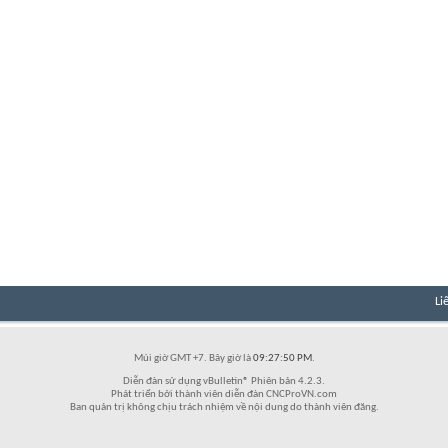
Li
Múi giờ GMT +7. Bây giờ là
09:27:50 PM
.
Diễn đàn sử dụng vBulletin® Phiên bản 4.2.3.
Phát triển bởi thành viên diễn đàn CNCProVN.com
Ban quản trị không chịu trách nhiệm về nội dung do thành viên đăng.