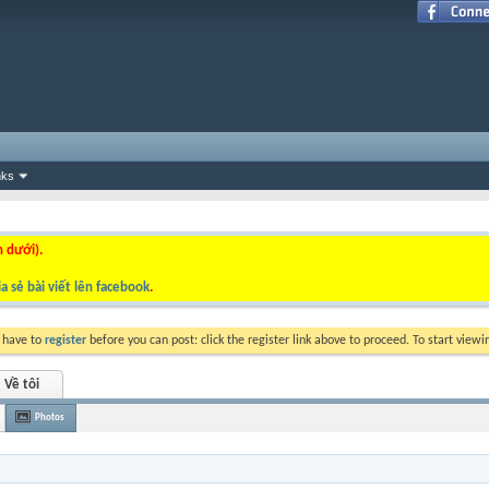
nks
n dưới).
a sẻ bài viết lên facebook
.
y have to
register
before you can post: click the register link above to proceed. To start view
Về tôi
Photos