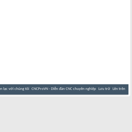
ên lạc với chúng tôi
CNCProVN - Diễn đàn CNC chuyên nghiệp
Lưu trữ
Lên trên