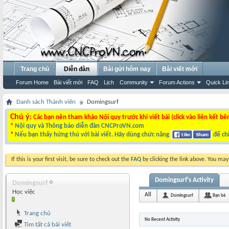
Trang chủ
Diễn đàn
Bài gửi hôm nay
Bài viết mới
Forum Home
Bài viết mới
FAQ
Lịch
Community
Forum Actions
Quick Li
Danh sách Thành viên
Domingsurf
Chú ý
: Các bạn nên tham khảo Nội quy trước khi viết bài (click vào liên kết bê
*
Nội quy và Thông báo diễn đàn CNCProVN.com
*
Nếu bạn thấy hứng thú với bài viết. Hãy dùng chức năng
để chi
If this is your first visit, be sure to check out the
FAQ
by clicking the link above. You ma
Domingsurf's Activity
Domingsurf
Học việc
All
Domingsurf
Bạn bè
Trang chủ
No Recent Activity
Tìm tất cả bài viết