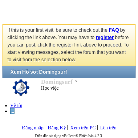
If this is your first visit, be sure to check out the
FAQ
by
clicking the link above. You may have to
register
before
you can post: click the register link above to proceed. To
start viewing messages, select the forum that you want
to visit from the selection below.
Xem Hồ sơ: Domingsurf
Domingsurf
Học việc
Về tôi
...
Đăng nhập
Đăng Ký
Xem trên PC
Lên trên
Diễn đàn sử dụng vBulletin® Phiên bản 4.2.3.