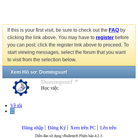
If this is your first visit, be sure to check out the
FAQ
by
clicking the link above. You may have to
register
before
you can post: click the register link above to proceed. To
start viewing messages, select the forum that you want
to visit from the selection below.
Xem Hồ sơ: Domingsurf
Domingsurf
Học việc
Về tôi
...
Đăng nhập
Đăng Ký
Xem trên PC
Lên trên
Diễn đàn sử dụng vBulletin® Phiên bản 4.2.3.