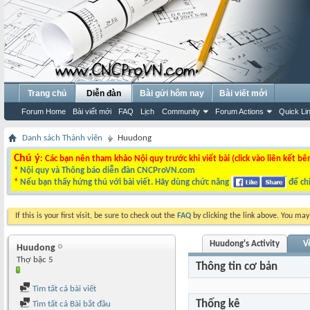
Trang chủ
Diễn đàn
Bài gửi hôm nay
Bài viết mới
Forum Home
Bài viết mới
FAQ
Lịch
Community
Forum Actions
Quick Li
Danh sách Thành viên
Huudong
Chú ý
: Các bạn nên tham khảo Nội quy trước khi viết bài (click vào liên kết bê
*
Nội quy và Thông báo diễn đàn CNCProVN.com
*
Nếu bạn thấy hứng thú với bài viết. Hãy dùng chức năng
để chi
If this is your first visit, be sure to check out the
FAQ
by clicking the link above. You ma
Huudong's Activity
V
Huudong
Thợ bậc 5
Thông tin cơ bản
Tìm tất cả bài viết
Thống kê
Tìm tất cả Bài bắt đầu