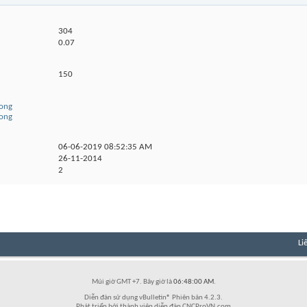
304
0.07
150
dong
dong
06-06-2019
08:52:35 AM
26-11-2014
2
Li
Múi giờ GMT +7. Bây giờ là
06:48:00 AM
.
Diễn đàn sử dụng vBulletin® Phiên bản 4.2.3.
Phát triển bởi thành viên diễn đàn CNCProVN.com