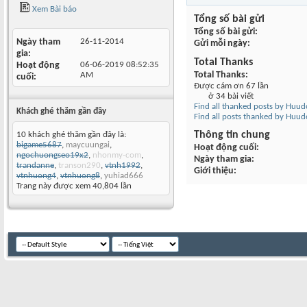
Xem Bài báo
Tổng số bài gửi
Tổng số bài gửi
Ngày tham
26-11-2014
Gửi mỗi ngày
gia
Total Thanks
Hoạt động
06-06-2019
08:52:35
Total Thanks
AM
cuối
Được cám ơn 67 lần
ở 34 bài viết
Find all thanked posts by Huu
Khách ghé thăm gần đây
Find all posts thanked by Huu
Thông tin chung
10 khách ghé thăm gần đây là:
bigame5687
,
maycuungai
,
Hoạt động cuối
ngochuongseo19x2
,
nhonmy-com
,
Ngày tham gia
trandanne
,
transon290
,
vtnh1992
,
Giới thiệu
vtnhuong4
,
vtnhuong8
,
yuhiad666
Trang này được xem 40,804 lần