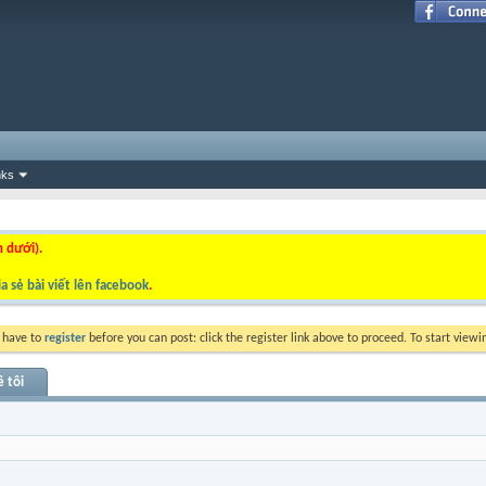
nks
n dưới).
a sẻ bài viết lên facebook
.
y have to
register
before you can post: click the register link above to proceed. To start view
ề tôi