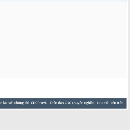
ên lạc với chúng tôi
CNCProVN - Diễn đàn CNC chuyên nghiệp
Lưu trữ
Lên trên