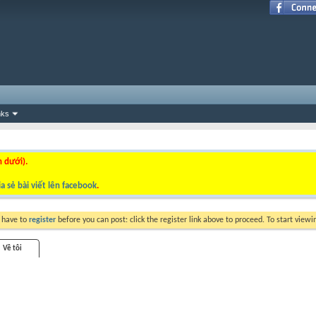
nks
n dưới).
a sẻ bài viết lên facebook
.
y have to
register
before you can post: click the register link above to proceed. To start view
Về tôi