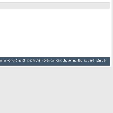
ên lạc với chúng tôi
CNCProVN - Diễn đàn CNC chuyên nghiệp
Lưu trữ
Lên trên