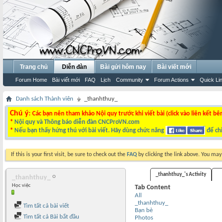
Trang chủ
Diễn đàn
Bài gửi hôm nay
Bài viết mới
Forum Home
Bài viết mới
FAQ
Lịch
Community
Forum Actions
Quick Li
Danh sách Thành viên
_thanhthuy_
Chú ý
: Các bạn nên tham khảo Nội quy trước khi viết bài (click vào liên kết bê
*
Nội quy và Thông báo diễn đàn CNCProVN.com
*
Nếu bạn thấy hứng thú với bài viết. Hãy dùng chức năng
để chi
If this is your first visit, be sure to check out the
FAQ
by clicking the link above. You ma
_thanhthuy_'s Activity
_thanhthuy_
Học việc
Tab Content
All
_thanhthuy_
Tìm tất cả bài viết
Bạn bè
Tìm tất cả Bài bắt đầu
Photos