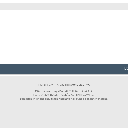
Li
Múi giờ GMT +7. Bây giờ là
09:01:10 PM
.
Diễn đàn sử dụng vBulletin® Phiên bản 4.2.3.
Phát triển bởi thành viên diễn đàn CNCProVN.com
Ban quản trị không chịu trách nhiệm về nội dung do thành viên đăng.