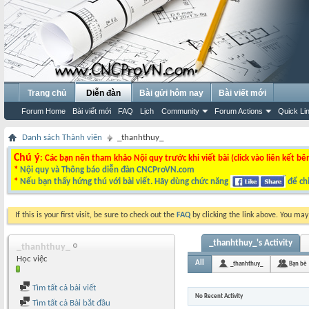
Trang chủ
Diễn đàn
Bài gửi hôm nay
Bài viết mới
Forum Home
Bài viết mới
FAQ
Lịch
Community
Forum Actions
Quick Li
Danh sách Thành viên
_thanhthuy_
Chú ý
: Các bạn nên tham khảo Nội quy trước khi viết bài (click vào liên kết bê
*
Nội quy và Thông báo diễn đàn CNCProVN.com
*
Nếu bạn thấy hứng thú với bài viết. Hãy dùng chức năng
để chi
If this is your first visit, be sure to check out the
FAQ
by clicking the link above. You ma
_thanhthuy_'s Activity
_thanhthuy_
Học việc
All
_thanhthuy_
Bạn bè
Tìm tất cả bài viết
No Recent Activity
Tìm tất cả Bài bắt đầu