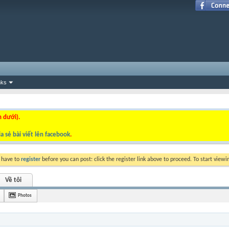
nks
n dưới).
a sẻ bài viết lên facebook
.
y have to
register
before you can post: click the register link above to proceed. To start view
Về tôi
Photos