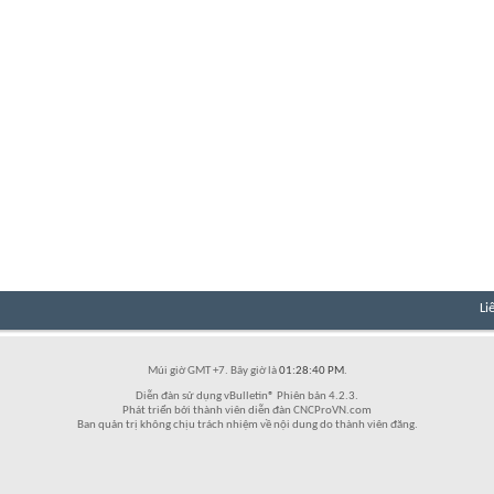
Li
Múi giờ GMT +7. Bây giờ là
01:28:40 PM
.
Diễn đàn sử dụng vBulletin® Phiên bản 4.2.3.
Phát triển bởi thành viên diễn đàn CNCProVN.com
Ban quản trị không chịu trách nhiệm về nội dung do thành viên đăng.