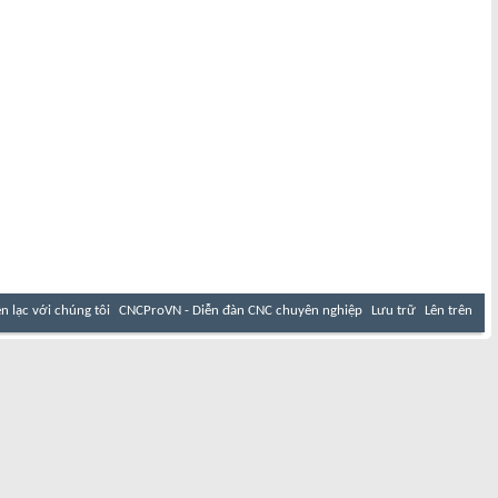
ên lạc với chúng tôi
CNCProVN - Diễn đàn CNC chuyên nghiệp
Lưu trữ
Lên trên