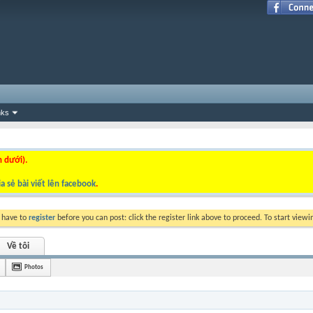
nks
n dưới).
a sẻ bài viết lên facebook
.
y have to
register
before you can post: click the register link above to proceed. To start view
Về tôi
Photos