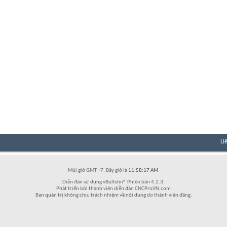
Li
Múi giờ GMT +7. Bây giờ là
11:58:17 AM
.
Diễn đàn sử dụng vBulletin® Phiên bản 4.2.3.
Phát triển bởi thành viên diễn đàn CNCProVN.com
Ban quản trị không chịu trách nhiệm về nội dung do thành viên đăng.