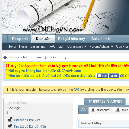
Trang chủ
Diễn đàn
Bài gửi hôm nay
Bài viết mới
Forum Home
Bài viết mới
FAQ
Lịch
Community
Forum Actions
Quick Li
Danh sách Thành viên
_thanhthuy_
Chú ý
: Các bạn nên tham khảo Nội quy trước khi viết bài (click vào liên kết bê
*
Nội quy và Thông báo diễn đàn CNCProVN.com
*
Nếu bạn thấy hứng thú với bài viết. Hãy dùng chức năng
để chi
If this is your first visit, be sure to check out the
FAQ
by clicking the link above. You ma
_thanhthuy_'s Activity
_thanhthuy_
Học việc
All
_thanhthuy_
Bạn bè
Tìm tất cả bài viết
No Recent Activity
Tìm tất cả Bài bắt đầu