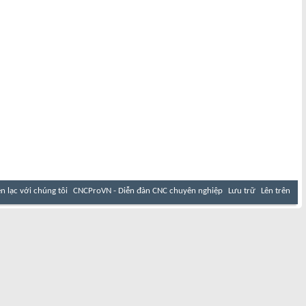
ên lạc với chúng tôi
CNCProVN - Diễn đàn CNC chuyên nghiệp
Lưu trữ
Lên trên