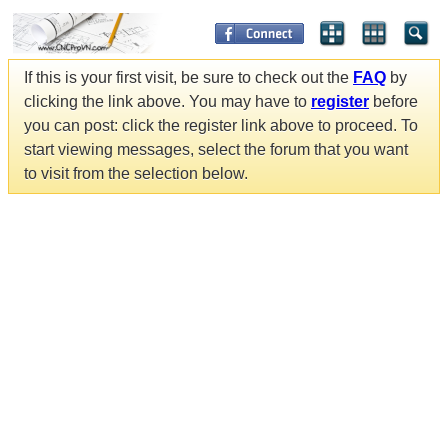
If this is your first visit, be sure to check out the
FAQ
by
clicking the link above. You may have to
register
before
you can post: click the register link above to proceed. To
start viewing messages, select the forum that you want
to visit from the selection below.