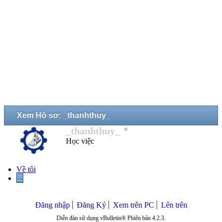
Xem Hồ sơ: _thanhthuy_
_thanhthuy_
Học việc
Về tôi
...
Đăng nhập
Đăng Ký
Xem trên PC
Lên trên
Diễn đàn sử dụng vBulletin® Phiên bản 4.2.3.