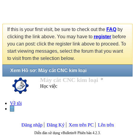
If this is your first visit, be sure to check out the
FAQ
by
clicking the link above. You may have to
register
before
you can post: click the register link above to proceed. To
start viewing messages, select the forum that you want
to visit from the selection below.
Xem Hồ sơ: Máy cắt CNC kim loại
Máy cắt CNC kim loại
Học việc
Về tôi
...
Đăng nhập
Đăng Ký
Xem trên PC
Lên trên
Diễn đàn sử dụng vBulletin® Phiên bản 4.2.3.