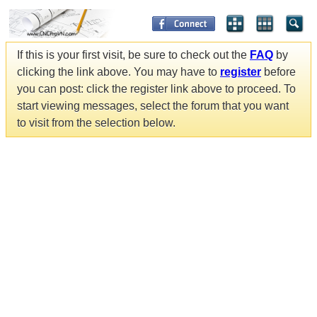
If this is your first visit, be sure to check out the
FAQ
by
clicking the link above. You may have to
register
before
you can post: click the register link above to proceed. To
start viewing messages, select the forum that you want
to visit from the selection below.