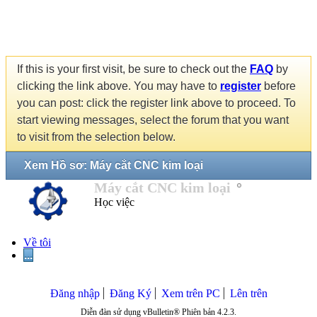
If this is your first visit, be sure to check out the
FAQ
by
clicking the link above. You may have to
register
before
you can post: click the register link above to proceed. To
start viewing messages, select the forum that you want
to visit from the selection below.
Xem Hồ sơ: Máy cắt CNC kim loại
Máy cắt CNC kim loại
Học việc
Về tôi
...
Đăng nhập
Đăng Ký
Xem trên PC
Lên trên
Diễn đàn sử dụng vBulletin® Phiên bản 4.2.3.