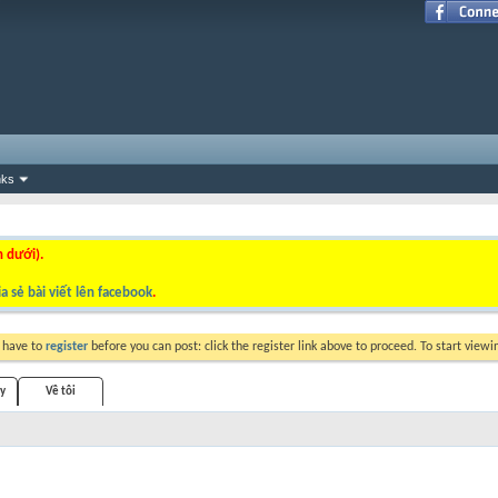
nks
n dưới).
a sẻ bài viết lên facebook
.
y have to
register
before you can post: click the register link above to proceed. To start view
ty
Về tôi