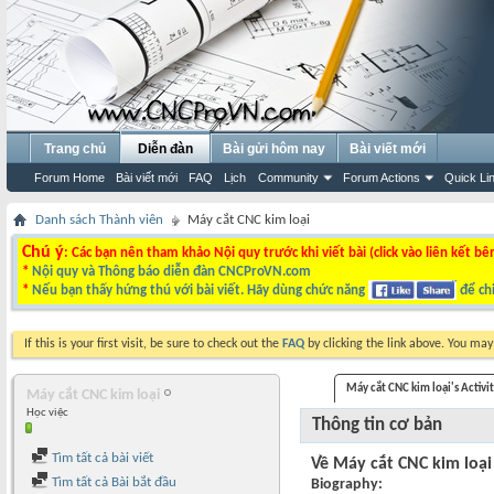
Trang chủ
Diễn đàn
Bài gửi hôm nay
Bài viết mới
Forum Home
Bài viết mới
FAQ
Lịch
Community
Forum Actions
Quick Li
Danh sách Thành viên
Máy cắt CNC kim loại
Chú ý
: Các bạn nên tham khảo Nội quy trước khi viết bài (click vào liên kết bê
*
Nội quy và Thông báo diễn đàn CNCProVN.com
*
Nếu bạn thấy hứng thú với bài viết. Hãy dùng chức năng
để chi
If this is your first visit, be sure to check out the
FAQ
by clicking the link above. You ma
Máy cắt CNC kim loại's Activi
Máy cắt CNC kim loại
Học việc
Thông tin cơ bản
Tìm tất cả bài viết
Về Máy cắt CNC kim loại
Tìm tất cả Bài bắt đầu
Biography: