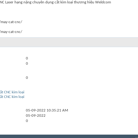
NC Laser hạng nặng chuyên dụng cắt kim loại thương hiệu Weldcom
/may-cat-cnc/
/may-cat-cnc/
0
0
0
ắt CNC kim loại
ắt CNC kim loại
05-09-2022
10:35:21 AM
05-09-2022
0