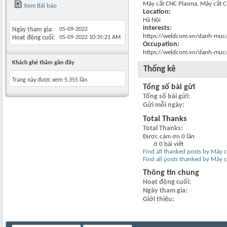
Máy cắt CNC Plasma, Máy cắt C
Xem Bài báo
Location:
Hà Nội
Interests:
Ngày tham gia
05-09-2022
https://weldcom.vn/danh-muc
Hoạt động cuối
05-09-2022
10:35:21 AM
Occupation:
https://weldcom.vn/danh-muc
Khách ghé thăm gần đây
Thống kê
Trang này được xem 5,355 lần
Tổng số bài gửi
Tổng số bài gửi
Gửi mỗi ngày
Total Thanks
Total Thanks
Được cám ơn 0 lần
ở 0 bài viết
Find all thanked posts by Máy c
Find all posts thanked by Máy c
Thông tin chung
Hoạt động cuối
Ngày tham gia
Giới thiệu