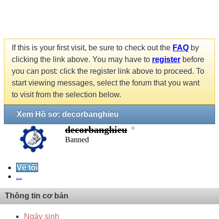
If this is your first visit, be sure to check out the
FAQ
by
clicking the link above. You may have to
register
before
you can post: click the register link above to proceed. To
start viewing messages, select the forum that you want
to visit from the selection below.
Xem Hồ sơ: decorbanghieu
decorbanghieu
Banned
Về tôi
...
Thông tin cơ bản
Ngày sinh