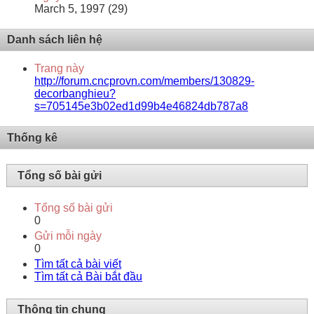
March 5, 1997 (29)
Danh sách liên hệ
Trang này
http://forum.cncprovn.com/members/130829-
decorbanghieu?
s=705145e3b02ed1d99b4e46824db787a8
Thống kê
Tổng số bài gửi
Tổng số bài gửi
0
Gửi mỗi ngày
0
Tìm tất cả bài viết
Tìm tất cả Bài bắt đầu
Thông tin chung